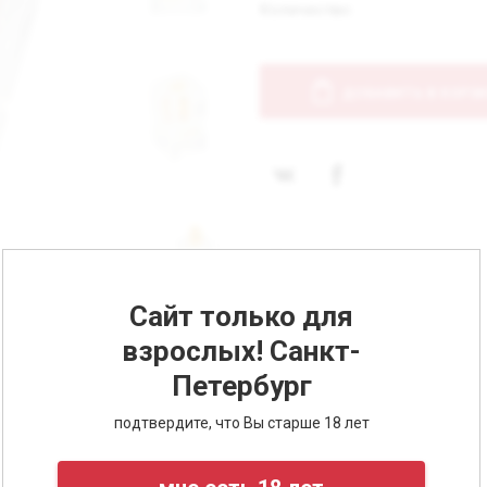
Количество:
ДОБАВИТЬ В КОРЗ
ОПИСАНИЕ
Сайт только для
ОТЗЫВЫ
взрослых! Санкт-
Петербург
подтвердите, что Вы старше 18 лет