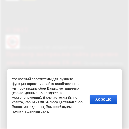
© 2017
НаединеШоп 18+ интернет-магазин
Просмотр материалов сайта разрешен
лицам, достигшим 18 лет.
Оставаясь на данном
ресурсе, Вы подтверждаете, что достигли совершеннолетнего
возраста и вправе ознакамливаться с размещенными
Уважаемый посетитель! Для лучшего
материалами.
функционирования сайта naedineshop.ru
мы производим сбор Ваших метаданных
(cookie, данные об IP-адресе и
местоположении). В случае, если Вы не
Хорошо
хотите, чтобы нами был осуществлён сбор
Ваших метаданных, Вам необходимо
покинуть данный сайт.