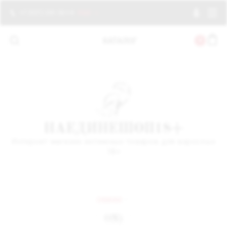
+7 (921) 341-36-14
ЕЩЕ
КАТАЛОГ
0
Секс игрушки
Для нее
НАЕДИНЕШОП18+
Для него
Интернет магазин интимных товаров для взрослых
18+
Для пар
БДСМ , фетиш
ГЛАВНАЯ
  /  
Бельё и одежда
ON)